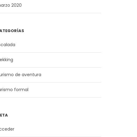
arzo 2020
ATEGORÍAS
scalada
rekking
urismo de aventura
urismo formal
ETA
cceder