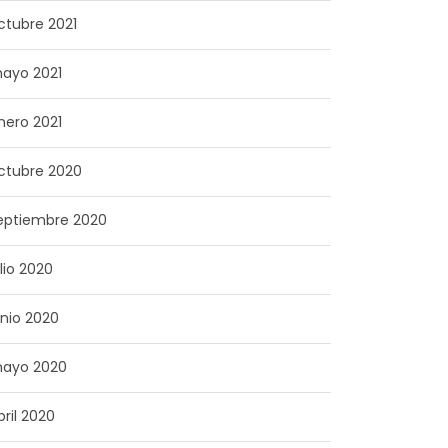
ctubre 2021
ayo 2021
nero 2021
ctubre 2020
eptiembre 2020
ulio 2020
unio 2020
ayo 2020
bril 2020