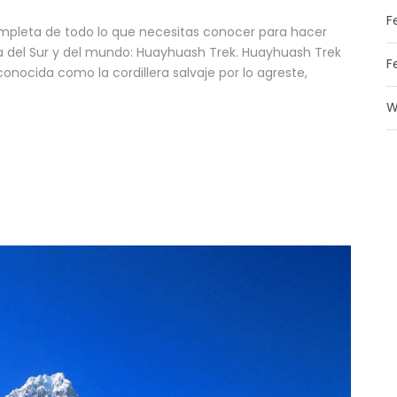
F
completa de todo lo que necesitas conocer para hacer
 del Sur y del mundo: Huayhuash Trek. Huayhuash Trek
F
conocida como la cordillera salvaje por lo agreste,
W