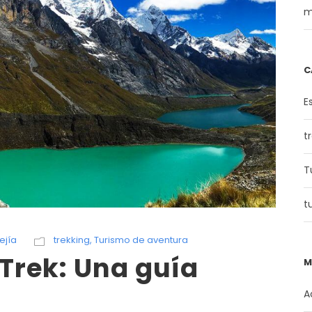
m
C
E
t
T
t
ejía
trekking
,
Turismo de aventura
Trek: Una guía
M
A