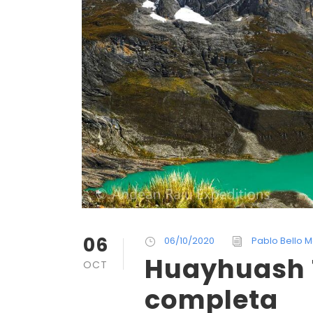
06
06/10/2020
Pablo Bello M
Huayhuash 
OCT
completa