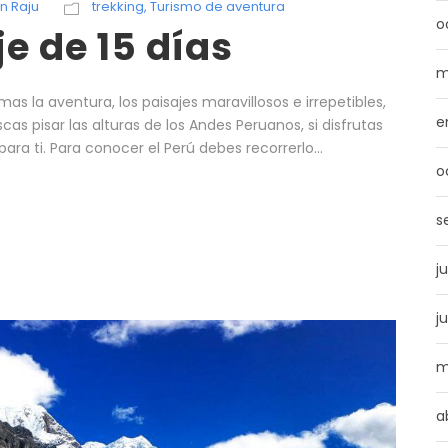
n Raju
trekking
,
Turismo de aventura
o
je de 15 días
m
amas la aventura, los paisajes maravillosos e irrepetibles,
e
cas pisar las alturas de los Andes Peruanos, si disfrutas
para ti. Para conocer el Perú debes recorrerlo...
o
s
j
j
m
a