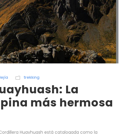
Mejía
trekking
Huayhuash: La
lpina más hermosa
 Cordillera Huayhuash está catalogada como la