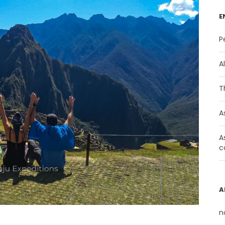
E
P
A
T
A
A
c
A
n